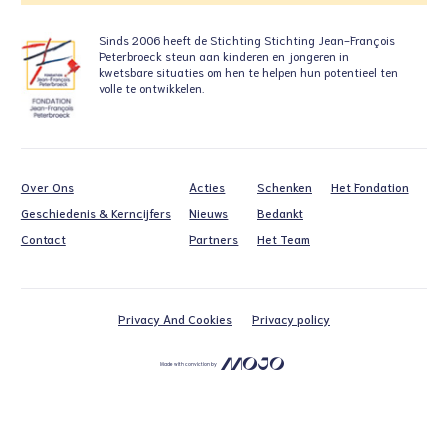
Sinds 2006 heeft de Stichting
Stichting Jean-François
Peterbroeck steun aan
kinderen en jongeren in
kwetsbare situaties
om hen te helpen hun potentieel ten
volle te ontwikkelen.
Over Ons
Acties
Schenken
Het Fondation
Geschiedenis & Kerncijfers
Nieuws
Bedankt
Contact
Partners
Het Team
Privacy And Cookies
Privacy policy
Made with conviction by