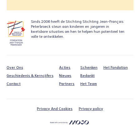
Sinds 2006 heeft de Stichting
Stichting Jean-François
Peterbroeck steun aan
kinderen en jongeren in
kwetsbare situaties
om hen te helpen hun potentieel ten
volle te ontwikkelen.
Over Ons
Acties
Schenken
Het Fondation
Geschiedenis & Kerncijfers
Nieuws
Bedankt
Contact
Partners
Het Team
Privacy And Cookies
Privacy policy
Made with conviction by