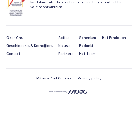
kwetsbare situaties
om hen te helpen hun potentieel ten
volle te ontwikkelen.
Over Ons
Acties
Schenken
Het Fondation
Geschiedenis & Kerncijfers
Nieuws
Bedankt
Contact
Partners
Het Team
Privacy And Cookies
Privacy policy
Made with conviction by