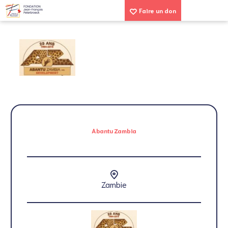
Faire un don
Abantu Zambia
Zambie