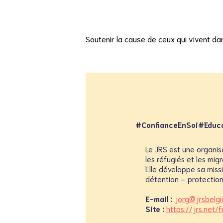
Soutenir la cause de ceux qui vivent da
#ConfianceEnSoi
#Educa
Le JRS est une organis
les réfugiés et les mig
Elle développe sa missi
détention – protection
E-mail :
jorg@jrsbelgi
Site :
https://jrs.net/