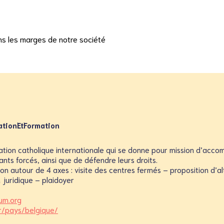
ns les marges de notre société
tionEtFormation
ation catholique internationale qui se donne pour mission d’acco
rants forcés, ainsi que de défendre leurs droits.
on autour de 4 axes : visite des centres fermés – proposition d’al
 juridique – plaidoyer
um.org
fr/pays/belgique/