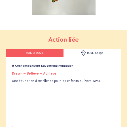
Action liée
2017 à 2024
RD du Congo
# ConfianceEnSoi
# EducationEtFormation
Dream – Believe – Achieve
Une éducation d’excellence pour les enfants du Nord-Kivu.