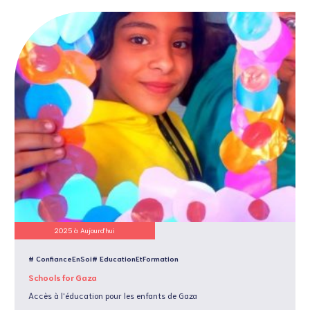
2025 à Aujourd'hui
# ConfianceEnSoi
# EducationEtFormation
Schools for Gaza
Accès à l'éducation pour les enfants de Gaza