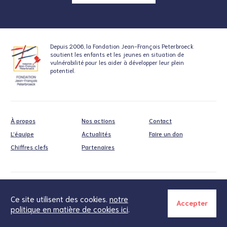
Depuis 2006, la Fondation
Jean-François Peterbroeck
soutient
les enfants et les jeunes en situation
de
vulnérabilité pour les aider à développer leur plein
potentiel.
À propos
Nos actions
Contact
L’équipe
Actualités
Faire un don
Chiffres clefs
Partenaires
Cookies
Politique de confidentialité
Ce site utilisent des cookies.
notre
Accepter
politique en matière de cookies ici
.
Made with conviction by