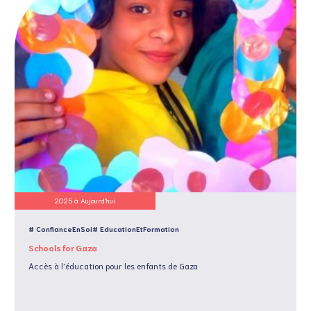
2025 à Aujourd'hui
# ConfianceEnSoi
# EducationEtFormation
Schools for Gaza
Accès à l'éducation pour les enfants de Gaza