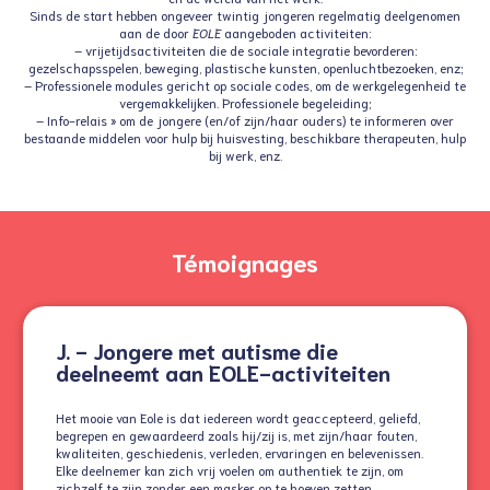
Sinds de start hebben ongeveer twintig jongeren regelmatig deelgenomen
aan de door
EOLE
aangeboden activiteiten:
– vrijetijdsactiviteiten die de sociale integratie bevorderen:
gezelschapsspelen, beweging, plastische kunsten, openluchtbezoeken, enz;
– Professionele modules gericht op sociale codes, om de werkgelegenheid te
vergemakkelijken. Professionele begeleiding;
– Info-relais » om de jongere (en/of zijn/haar ouders) te informeren over
bestaande middelen voor hulp bij huisvesting, beschikbare therapeuten, hulp
bij werk, enz.
Témoignages
J. - Jongere met autisme die
deelneemt aan EOLE-activiteiten
Het mooie van Eole is dat iedereen wordt geaccepteerd, geliefd,
begrepen en gewaardeerd zoals hij/zij is, met zijn/haar fouten,
kwaliteiten, geschiedenis, verleden, ervaringen en belevenissen.
Elke deelnemer kan zich vrij voelen om authentiek te zijn, om
zichzelf te zijn zonder een masker op te hoeven zetten