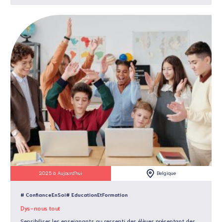
2025 à Aujourd'hui
Belgique
# ConfianceEnSoi
# EducationEtFormation
Dys-nous tout
Sensibiliser les enseignants au ressenti des élèves présentant des