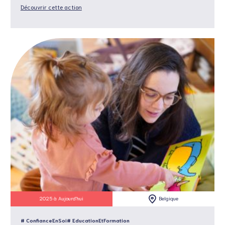
Découvrir cette action
2025 à Aujourd'hui
Belgique
# ConfianceEnSoi
# EducationEtFormation